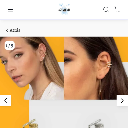
Atrás
1
/
5