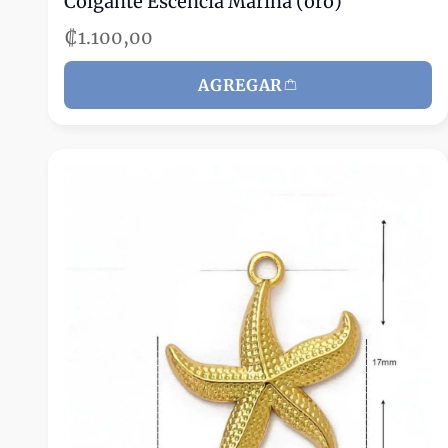
Colgante Escencia Marina (oro)
₡1.100,00
AGREGAR