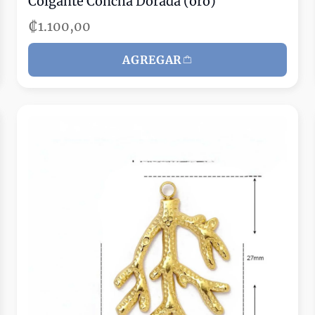
Colgante Concha Dorada (oro)
₡1.100,00
AGREGAR