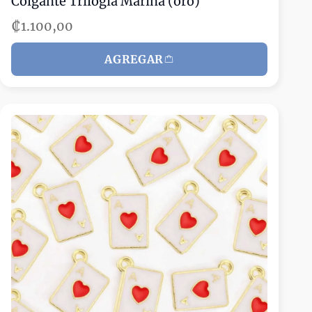
Colgante Trilogía Marina (oro)
₡1.100,00
AGREGAR