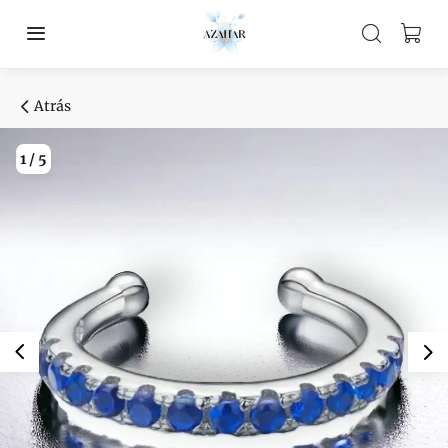
Atrás
1
/
5