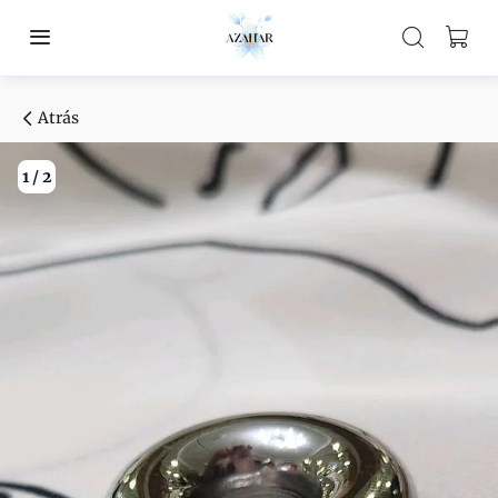
Atrás
1
/
2